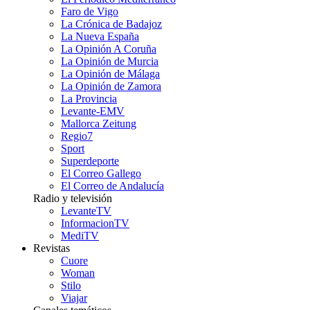
Faro de Vigo
La Crónica de Badajoz
La Nueva España
La Opinión A Coruña
La Opinión de Murcia
La Opinión de Málaga
La Opinión de Zamora
La Provincia
Levante-EMV
Mallorca Zeitung
Regio7
Sport
Superdeporte
El Correo Gallego
El Correo de Andalucía
Radio y televisión
LevanteTV
InformacionTV
MediTV
Revistas
Cuore
Woman
Stilo
Viajar