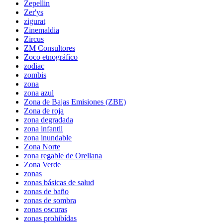
Zepellin
Zer'ys
zigurat
Zinemaldia
Zircus
ZM Consultores
Zoco etnográfico
zodiac
zombis
zona
zona azul
Zona de Bajas Emisiones (ZBE)
Zona de roja
zona degradada
zona infantil
zona inundable
Zona Norte
zona regable de Orellana
Zona Verde
zonas
zonas básicas de salud
zonas de baño
zonas de sombra
zonas oscuras
zonas prohibídas