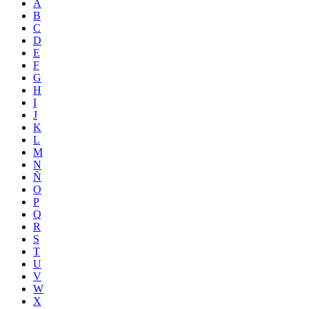
A
B
C
D
E
F
G
H
I
J
K
L
M
N
Ñ
O
P
Q
R
S
T
U
V
W
X