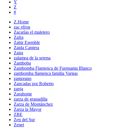
Y
Z
#
Z.Home
zac efron
Zacarías el maletero
Zafra
Zahir Esemble
Zaida Cantera
Zaira
zalamea de la serena
Zamboba
Zambomba Flamenca de Fuensanta Blanco
zambomba flamenca familia Vargas
zamorano
Zancadas por Roberto
zanja
Zarahome
zarza de granadilla
Zarza de Montánchez
Zarza la Mayor
ZBE
Zen del Sur
Zenet