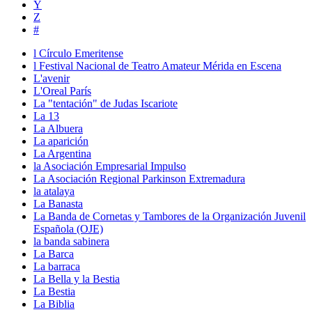
Y
Z
#
l Círculo Emeritense
l Festival Nacional de Teatro Amateur Mérida en Escena
L'avenir
L'Oreal París
La "tentación" de Judas Iscariote
La 13
La Albuera
La aparición
La Argentina
la Asociación Empresarial Impulso
La Asociación Regional Parkinson Extremadura
la atalaya
La Banasta
La Banda de Cornetas y Tambores de la Organización Juvenil
Española (OJE)
la banda sabinera
La Barca
La barraca
La Bella y la Bestia
La Bestia
La Biblia