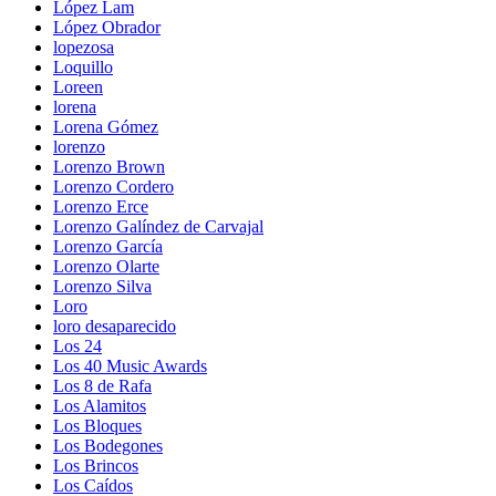
López Lam
López Obrador
lopezosa
Loquillo
Loreen
lorena
Lorena Gómez
lorenzo
Lorenzo Brown
Lorenzo Cordero
Lorenzo Erce
Lorenzo Galíndez de Carvajal
Lorenzo García
Lorenzo Olarte
Lorenzo Silva
Loro
loro desaparecido
Los 24
Los 40 Music Awards
Los 8 de Rafa
Los Alamitos
Los Bloques
Los Bodegones
Los Brincos
Los Caídos