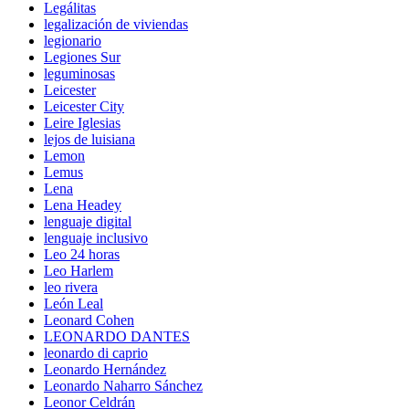
Legálitas
legalización de viviendas
legionario
Legiones Sur
leguminosas
Leicester
Leicester City
Leire Iglesias
lejos de luisiana
Lemon
Lemus
Lena
Lena Headey
lenguaje digital
lenguaje inclusivo
Leo 24 horas
Leo Harlem
leo rivera
León Leal
Leonard Cohen
LEONARDO DANTES
leonardo di caprio
Leonardo Hernández
Leonardo Naharro Sánchez
Leonor Celdrán