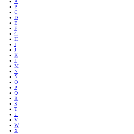
A
B
C
D
E
F
G
H
I
J
K
L
M
N
Ñ
O
P
Q
R
S
T
U
V
W
X