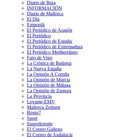
Diario de Ibiza
INFORMACIÓN
Diario de Mallorca
El Día
Empordà
El Periódico de Aragón
El Periódico
El Periódico de España
El Periódico de Extremadura
El Periódico Mediterráneo
Faro de Vigo
La Crónica de Badajoz
La Nueva España
La Opinión A Coruña
La Opinión de Murcia
La Opinión de Málaga
La Opinión de Zamora
La Provincia
Levante-EMV
Mallorca Zeitung
Regio7
Sport
Superdeporte
El Correo Gallego
El Correo de Andalucía