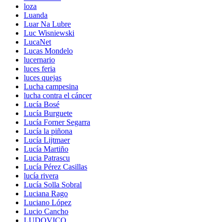
loza
Luanda
Luar Na Lubre
Luc Wisniewski
LucaNet
Lucas Mondelo
lucernario
luces feria
luces quejas
Lucha campesina
lucha contra el cáncer
Lucía Bosé
Lucía Burguete
Lucía Forner Segarra
Lucía la piñona
Lucía Lijtmaer
Lucía Martiño
Lucia Patrascu
Lucía Pérez Casillas
lucía rivera
Lucía Solla Sobral
Luciana Rago
Luciano López
Lucio Cancho
LUDOVICO