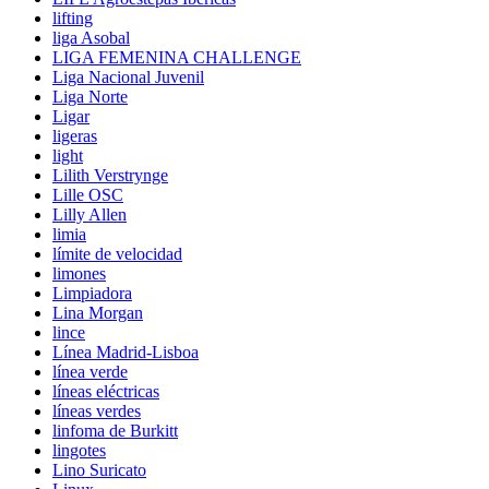
lifting
liga Asobal
LIGA FEMENINA CHALLENGE
Liga Nacional Juvenil
Liga Norte
Ligar
ligeras
light
Lilith Verstrynge
Lille OSC
Lilly Allen
limia
límite de velocidad
limones
Limpiadora
Lina Morgan
lince
Línea Madrid-Lisboa
línea verde
líneas eléctricas
líneas verdes
linfoma de Burkitt
lingotes
Lino Suricato