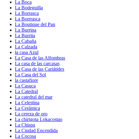
La Boca
La Bodeguilla
La Borrasca
La Borrrasca
La Boutique del Pan
La Burrina
La Burrita
La Cabaña
La Calzada
la casa Azul
La Casa de las Alfombras
La casa de las carcasas
La Casa de las Cariátides
La Casa del Sol
la castafiore
La Casuca
La Catedral
La catedral del mar
La Celestina
La Cerámica
La cereza de oro
La chirigota Lokacostao
La Chispa
La Ciudad Encendida
La Cocosa