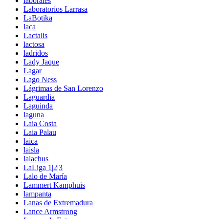
laborales
Laboratorios Larrasa
LaBotika
laca
Lactalis
lactosa
ladridos
Lady Jaque
Lagar
Lago Ness
Lágrimas de San Lorenzo
Laguardia
Laguinda
laguna
Laia Costa
Laia Palau
laica
laisla
lalachus
LaLiga 1|2|3
Lalo de María
Lammert Kamphuis
lampanta
Lanas de Extremadura
Lance Armstrong