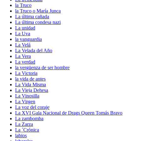
la Truco
la Truco o María Junca
La última cañada
La última condesa nazi
La unidad
La Uva
la vanguardia
La Velá
La Velada del Año
La Vera
La verdad
la vergüenza de ser hombre
La Victoria
la vida de antes
La Vida Misma
La Vieja Dehesa
La Vinosilla
La Virgen
La voz del coraje
La XVI Gala Nacional de Drags Queen Tomás Bravo
La zambomba
La Zarza
La ´Crónica
labios