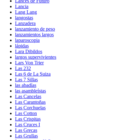
Lances de Futuro
Lancia
Lang Lang
langostas
Lanzadera
lanzamiento de peso
lanzamientos largos
laparoscopia
lápidas
Lara Dibildos
largos supervivientes
Lars Von Trier
Las 232
Las 6 de La Suiza
Las 7 Sillas
las abadías
las asambleístas
Las Cancelas
Las Carantoñas
Las Corchuelas
Las Cotton
Las Crispitas
Las Cruces I
Las Grecas
Las Grullas