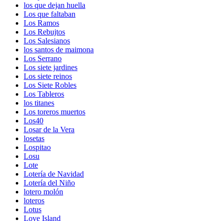
los que dejan huella
Los que faltaban
Los Ramos
Los Rebujtos
Los Salesianos
los santos de maimona
Los Serrano
Los siete jardines
Los siete reinos
Los Siete Robles
Los Tableros
los titanes
Los toreros muertos
Los40
Losar de la Vera
losetas
Lospitao
Losu
Lote
Lotería de Navidad
Lotería del Niño
lotero molón
loteros
Lotus
Love Island