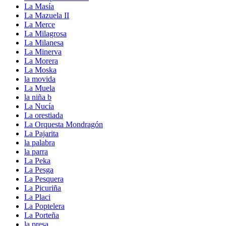
La Masía
La Mazuela II
La Merce
La Milagrosa
La Milanesa
La Minerva
La Morera
La Moska
la movida
La Muela
la niña b
La Nucía
La orestiada
La Orquesta Mondragón
La Pajarita
la palabra
la parra
La Peka
La Pesga
La Pesquera
La Picuriña
La Placi
La Poptelera
La Porteña
la presa