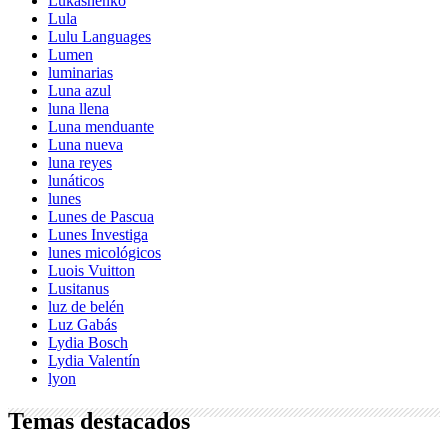
Lukashenko
Lula
Lulu Languages
Lumen
luminarias
Luna azul
luna llena
Luna menduante
Luna nueva
luna reyes
lunáticos
lunes
Lunes de Pascua
Lunes Investiga
lunes micológicos
Luois Vuitton
Lusitanus
luz de belén
Luz Gabás
Lydia Bosch
Lydia Valentín
lyon
Temas destacados