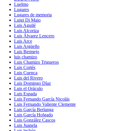
Luelmo
Lugares
Lugares de memoria
Luigi Di Maio
Luis Aguilé
Luis Alcoriza
Luis Álvarez Lencero
Luis Arce
Luis Argüello
Luis Bermejo
luis chamizo
Luis Chamizo Trigueros
Luis Cortés
Luis Cuenca
Luis del Rivero
Luis Domingo Díaz
Luis el Oráculo
Luis Espada
Luis Fernando García Nicolás
Luis Fernando Valiente Clemente
Luis García Berlanga
Luis García Holgado
Luis González Cascos
Luis Juanela
Luis lechón