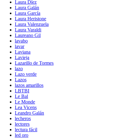
Laura Díez
Laura Galán
Laura García
Laura Heristone
Laura Valenzuela
Laura Varaldi
Laureano Gil
lavabo
lavar
Laviana
Lavieja
Lazarillo de Tormes
lazo
Lazo verde
Lazos
lazos amarillos
LBTBI
Le Bal
Le Monde
Lea Vicens
Leandro Galán
lecheros
lectores
lectura fácil
led oro