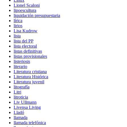
Linux
Lionel Scaloni
lipoescultura
liquidación presupuestaria
lírica
lirios
Lisa Kudrow
lista
lista del PP
lista electoral
listas definitivas
listas provisionales
listeriosis
literario
Literatura cristiana
Literatura Histórica
Literatura juvenil
litografía
Litri
litroticia
Liv Ullmann
Livensa Living
Lladó
llamada
llamada telefónica