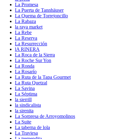
La Promesa
La Puerta de Tannhäuser
La Quema de Torrejoncillo
La Rabaza
la raya market
La Rebe
La Reserva
La Resurrección
lA RINERA
La Roca de la Sierra
La Roche Sur Yon
La Ronda
La Rosarío
La Ruta de la Tapa Gourmet
La Ruta Quetzal
La Savina
La Séptima
la sierrill
la sindicalista
la sirenita
La Sorpresa de Arroyomolinos
La Suite
La taberna de lola
La Traviesa
La tremendita