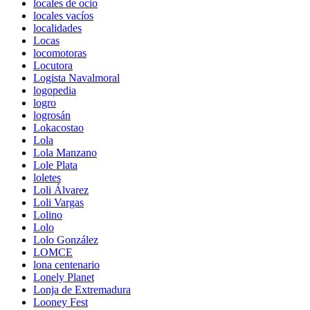
locales de ocio
locales vacíos
localidades
Locas
locomotoras
Locutora
Logista Navalmoral
logopedia
logro
logrosán
Lokacostao
Lola
Lola Manzano
Lole Plata
loletes
Loli Álvarez
Loli Vargas
Lolino
Lolo
Lolo González
LOMCE
lona centenario
Lonely Planet
Lonja de Extremadura
Looney Fest