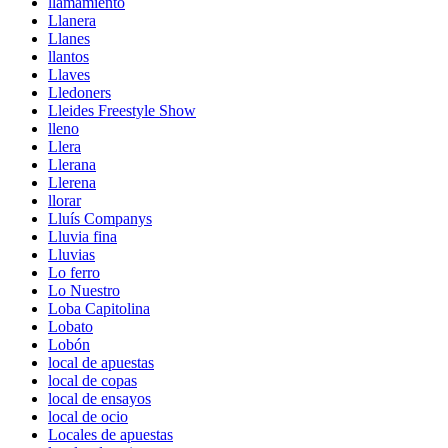
llamamiento
Llanera
Llanes
llantos
Llaves
Lledoners
Lleides Freestyle Show
lleno
Llera
Llerana
Llerena
llorar
Lluís Companys
Lluvia fina
Lluvias
Lo ferro
Lo Nuestro
Loba Capitolina
Lobato
Lobón
local de apuestas
local de copas
local de ensayos
local de ocio
Locales de apuestas