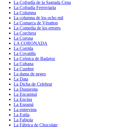
La Cofradía de la Sagrada Cena
La Cofradía Ferroviaria
La Columna
La columna de los ocho mil
La Comarca de Vératton
La Comedia de los errores
La Corchera
La Corona
LA CORONADA
La Corrida
La Covatilla
La Crónica de Badajoz
La Cubana
La Cumbre
La dama de negro
La Data
La Dicha de Celebrar
La Duquesita
La Encamisá
La Encina
La Enramá
La entrevista
La Estila
La Fabiola
La Fábrica de Chocolate