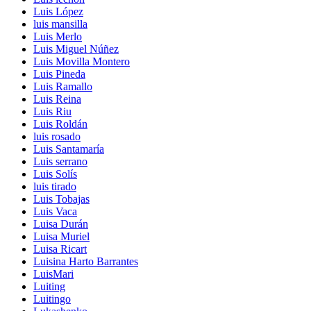
Luis López
luis mansilla
Luis Merlo
Luis Miguel Núñez
Luis Movilla Montero
Luis Pineda
Luis Ramallo
Luis Reina
Luis Riu
Luis Roldán
luis rosado
Luis Santamaría
Luis serrano
Luis Solís
luis tirado
Luis Tobajas
Luis Vaca
Luisa Durán
Luisa Muriel
Luisa Ricart
Luisina Harto Barrantes
LuisMari
Luiting
Luitingo