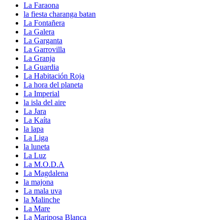
La Faraona
la fiesta charanga batan
La Fontañera
La Galera
La Garganta
La Garrovilla
La Granja
La Guardia
La Habitación Roja
La hora del planeta
La Imperial
la isla del aire
La Jara
La Kaíta
la lapa
La Liga
la luneta
La Luz
La M.O.D.A
La Magdalena
la majona
La mala uva
la Malinche
La Mare
La Mariposa Blanca