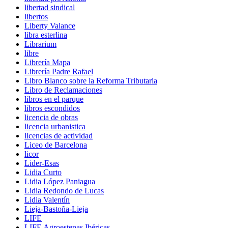
libertad sindical
libertos
Liberty Valance
libra esterlina
Librarium
libre
Librería Mapa
Librería Padre Rafael
Libro Blanco sobre la Reforma Tributaria
Libro de Reclamaciones
libros en el parque
libros escondidos
licencia de obras
licencia urbanistica
licencias de actividad
Liceo de Barcelona
licor
Lider-Esas
Lidia Curto
Lidia López Paniagua
Lidia Redondo de Lucas
Lidia Valentín
Lieja-Bastoña-Lieja
LIFE
LIFE Agroestepas Ibéricas