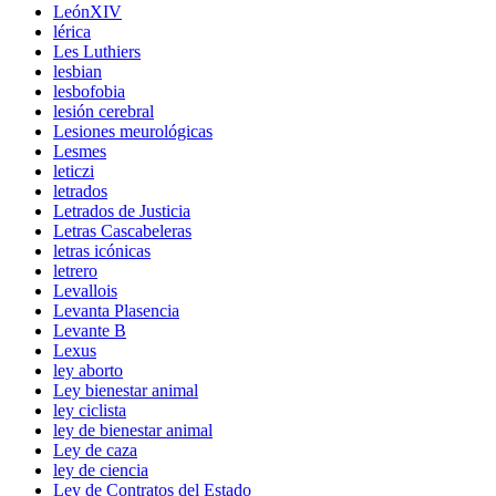
LeónXIV
lérica
Les Luthiers
lesbian
lesbofobia
lesión cerebral
Lesiones meurológicas
Lesmes
leticzi
letrados
Letrados de Justicia
Letras Cascabeleras
letras icónicas
letrero
Levallois
Levanta Plasencia
Levante B
Lexus
ley aborto
Ley bienestar animal
ley ciclista
ley de bienestar animal
Ley de caza
ley de ciencia
Ley de Contratos del Estado