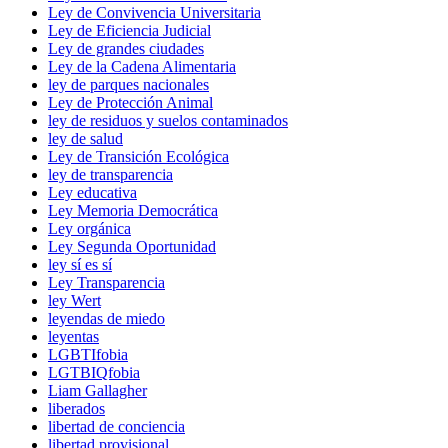
Ley de Convivencia Universitaria
Ley de Eficiencia Judicial
Ley de grandes ciudades
Ley de la Cadena Alimentaria
ley de parques nacionales
Ley de Protección Animal
ley de residuos y suelos contaminados
ley de salud
Ley de Transición Ecológica
ley de transparencia
Ley educativa
Ley Memoria Democrática
Ley orgánica
Ley Segunda Oportunidad
ley sí es sí
Ley Transparencia
ley Wert
leyendas de miedo
leyentas
LGBTIfobia
LGTBIQfobia
Liam Gallagher
liberados
libertad de conciencia
libertad provisional