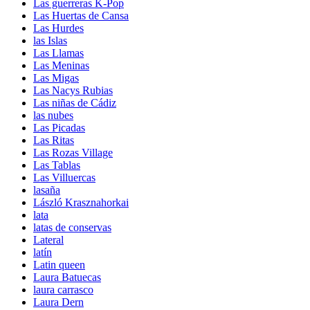
Las guerreras K-Pop
Las Huertas de Cansa
Las Hurdes
las Islas
Las Llamas
Las Meninas
Las Migas
Las Nacys Rubias
Las niñas de Cádiz
las nubes
Las Picadas
Las Ritas
Las Rozas Village
Las Tablas
Las Villuercas
lasaña
László Krasznahorkai
lata
latas de conservas
Lateral
latín
Latin queen
Laura Batuecas
laura carrasco
Laura Dern