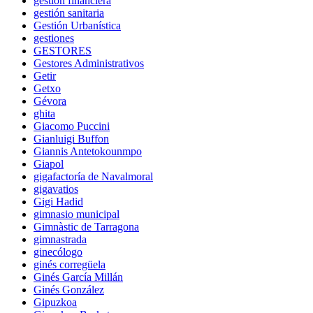
gestión financiera
gestión sanitaria
Gestión Urbanística
gestiones
GESTORES
Gestores Administrativos
Getir
Getxo
Gévora
ghita
Giacomo Puccini
Gianluigi Buffon
Giannis Antetokounmpo
Giapol
gigafactoría de Navalmoral
gigavatios
Gigi Hadid
gimnasio municipal
Gimnàstic de Tarragona
gimnastrada
ginecólogo
ginés corregüela
Ginés García Millán
Ginés González
Gipuzkoa