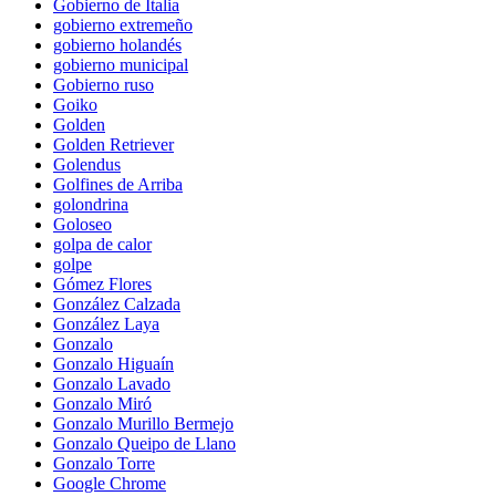
Gobierno de Italia
gobierno extremeño
gobierno holandés
gobierno municipal
Gobierno ruso
Goiko
Golden
Golden Retriever
Golendus
Golfines de Arriba
golondrina
Goloseo
golpa de calor
golpe
Gómez Flores
González Calzada
González Laya
Gonzalo
Gonzalo Higuaín
Gonzalo Lavado
Gonzalo Miró
Gonzalo Murillo Bermejo
Gonzalo Queipo de Llano
Gonzalo Torre
Google Chrome