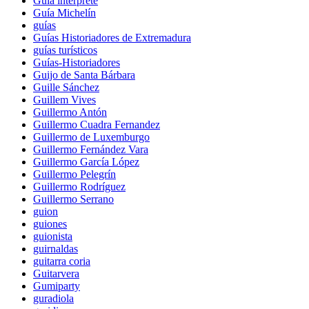
Guía intérprete
Guía Michelín
guías
Guías Historiadores de Extremadura
guías turísticos
Guías-Historiadores
Guijo de Santa Bárbara
Guille Sánchez
Guillem Vives
Guillermo Antón
Guillermo Cuadra Fernandez
Guillermo de Luxemburgo
Guillermo Fernández Vara
Guillermo García López
Guillermo Pelegrín
Guillermo Rodríguez
Guillermo Serrano
guion
guiones
guionista
guirnaldas
guitarra coria
Guitarvera
Gumiparty
guradiola