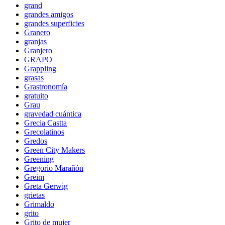
grand
grandes amigos
grandes superficies
Granero
granjas
Granjero
GRAPO
Grappling
grasas
Grastronomía
gratuito
Grau
gravedad cuántica
Grecia Castta
Grecolatinos
Gredos
Green City Makers
Greening
Gregorio Marañón
Greim
Greta Gerwig
grietas
Grimaldo
grito
Grito de mujer