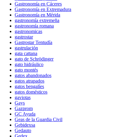
Gastronomía en Cáceres
Gastronomía en Extremadura
Gastronomía en Mérida
gastronomía extremeña
gastronomía romana
gastronomicas
gastrostar
Gastrostar Tentudía
gastrulación
gata cattana
gato de Schrödinger
gato hidráulico
gato montés
gatos abandonados
gatos atrapados
gatos bengalíes
gatos domésticos
gaviotas
Gays
Gazprom
GC Ayuda
Geas de la Guardia Civil
Gebidexsa
Gedauto
Gedex