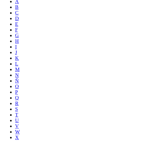
A
B
C
D
E
F
G
H
I
J
K
L
M
N
Ñ
O
P
Q
R
S
T
U
V
W
X