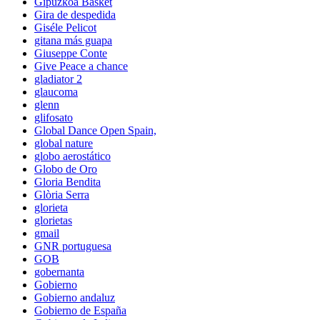
Gipuzkoa Basket
Gira de despedida
Giséle Pelicot
gitana más guapa
Giuseppe Conte
Give Peace a chance
gladiator 2
glaucoma
glenn
glifosato
Global Dance Open Spain,
global nature
globo aerostático
Globo de Oro
Gloria Bendita
Glòria Serra
glorieta
glorietas
gmail
GNR portuguesa
GOB
gobernanta
Gobierno
Gobierno andaluz
Gobierno de España