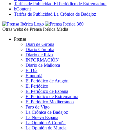
Tarifas de Publicidad El Periódico de Extremadura
bContent
Tarifas de Publicidad La Crónica de Badajoz
Otras webs de Prensa Ibérica Media
Prensa
Diari de Girona
Diario Córdoba
Diario de Ibiza
INFORMACIÓN
Diario de Mallorca
El Día
Empordà
El Periódico de Aragón
El Periódico
El Periódico de España
El Periódico de Extremadura
El Periódico Mediterráneo
Faro de Vigo
La Crónica de Badajoz
La Nueva España
La Opinión A Coruña
La Opinión de Murcia