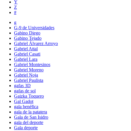
Y
Z
#
g
G-9 de Universidades
Gabino Diego
Gabino Tejado
Gabriel Álvarez Arroyo
Gabriel Attal
Gabriel Casati
Gabriel Lara
Gabriel Montesinos
Gabriel Moreno
Gabriel Noja
Gabriel Paulista
gafas 3D
gafas de sol
Gaizka Toquero
Gal Gadot
gala benéfica
gala de la patatera
Gala de San Isidro
gala del deporte
Gala deporte