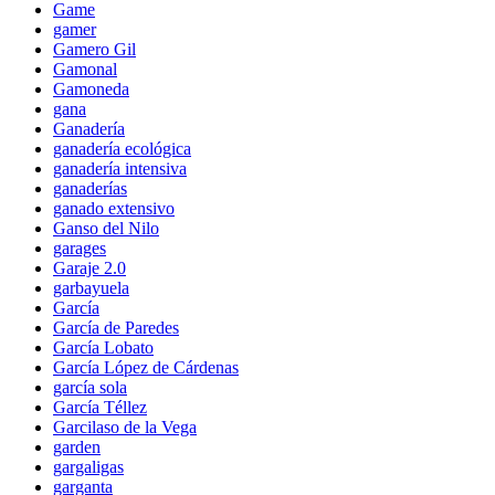
Game
gamer
Gamero Gil
Gamonal
Gamoneda
gana
Ganadería
ganadería ecológica
ganadería intensiva
ganaderías
ganado extensivo
Ganso del Nilo
garages
Garaje 2.0
garbayuela
García
García de Paredes
García Lobato
García López de Cárdenas
garcía sola
García Téllez
Garcilaso de la Vega
garden
gargaligas
garganta