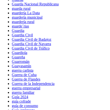
Guarda Nacional Republicana
guarda rural
guardería La Data
guardería municipal
guardería rural
guarde´rias
Guardia
Guardia Civil
Guardia Civil de Badajoz
Guardia Civil de Navarra
Guardia Civil de Tráfico
Guardiola
Guareña
Guarromán
Guayasamín
guerra carlista
Guerra de Cuba
Guerra de Flandes
Guerra de la Independencia
guerra empresarial
guerra familiar
Guía 2024
guía cofrade
guía de consumo