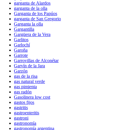
garganta de Alardos
garganta de la olla
Garganta de los Papúos
garganta de San Gregorio
Garganta la olla
Gargantilla
Gargüera de la Vera
Garlitos
Garlochí
Garoña
Garrote
Garrovillas de Alconétar
Garvín de la Jara
Garzón
gas de la risa
gas natural verde
gas pimienta
gas radón
Gasolinera low cost
gastos fijos
gastritis
gastroenteritis
gastroni
gastronomía
gastronomía argentina