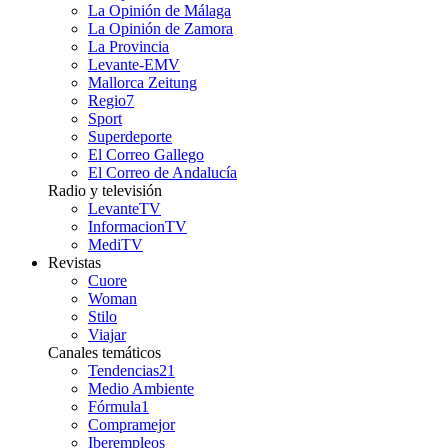
La Opinión de Málaga
La Opinión de Zamora
La Provincia
Levante-EMV
Mallorca Zeitung
Regio7
Sport
Superdeporte
El Correo Gallego
El Correo de Andalucía
Radio y televisión
LevanteTV
InformacionTV
MediTV
Revistas
Cuore
Woman
Stilo
Viajar
Canales temáticos
Tendencias21
Medio Ambiente
Fórmula1
Compramejor
Iberempleos