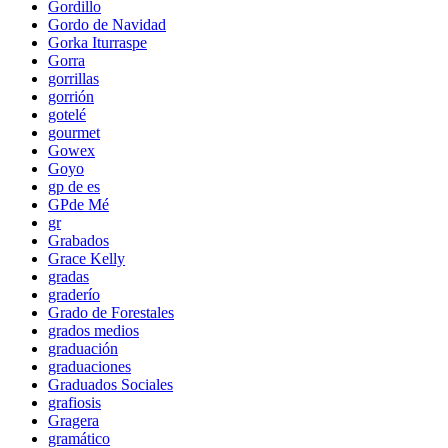
Gordillo
Gordo de Navidad
Gorka Iturraspe
Gorra
gorrillas
gorrión
gotelé
gourmet
Gowex
Goyo
gp de es
GPde Mé
gr
Grabados
Grace Kelly
gradas
graderío
Grado de Forestales
grados medios
graduación
graduaciones
Graduados Sociales
grafiosis
Gragera
gramático