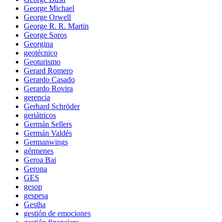
George Michael
George Orwell
George R. R. Martin
George Soros
Georgina
geotécnico
Geoturismo
Gerard Romero
Gerardo Casado
Gerardo Rovira
gerencia
Gerhard Schröder
geriátricos
Germán Sellers
Germán Valdés
Germanwings
gérmenes
Geroa Bai
Gerona
GES
gesop
gespesa
Gestha
gestión de emociones