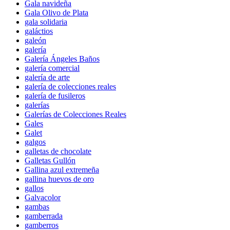
Gala navideña
Gala Olivo de Plata
gala solidaria
galáctios
galeón
galería
Galería Ángeles Baños
galería comercial
galería de arte
galería de colecciones reales
galería de fusileros
galerías
Galerías de Colecciones Reales
Gales
Galet
galgos
galletas de chocolate
Galletas Gullón
Gallina azul extremeña
gallina huevos de oro
gallos
Galvacolor
gambas
gamberrada
gamberros