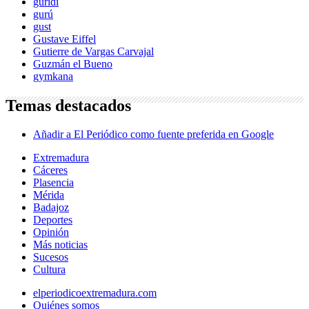
guridi
gurú
gust
Gustave Eiffel
Gutierre de Vargas Carvajal
Guzmán el Bueno
gymkana
Temas destacados
Añadir a El Periódico como fuente preferida en Google
Extremadura
Cáceres
Plasencia
Mérida
Badajoz
Deportes
Opinión
Más noticias
Sucesos
Cultura
elperiodicoextremadura.com
Quiénes somos