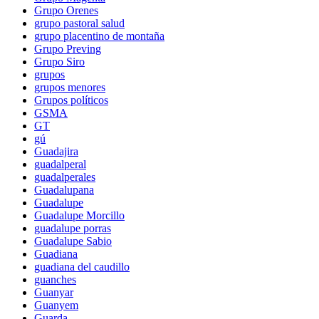
Grupo Orenes
grupo pastoral salud
grupo placentino de montaña
Grupo Preving
Grupo Siro
grupos
grupos menores
Grupos políticos
GSMA
GT
gú
Guadajira
guadalperal
guadalperales
Guadalupana
Guadalupe
Guadalupe Morcillo
guadalupe porras
Guadalupe Sabio
Guadiana
guadiana del caudillo
guanches
Guanyar
Guanyem
Guarda