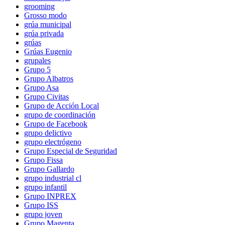
grooming
Grosso modo
grúa municipal
grúa privada
grúas
Grúas Eugenio
grupales
Grupo 5
Grupo Albatros
Grupo Asa
Grupo Civitas
Grupo de Acción Local
grupo de coordinación
Grupo de Facebook
grupo delictivo
grupo electrógeno
Grupo Especial de Seguridad
Grupo Fissa
Grupo Gallardo
grupo industrial cl
grupo infantil
Grupo INPREX
Grupo ISS
grupo joven
Grupo Magenta