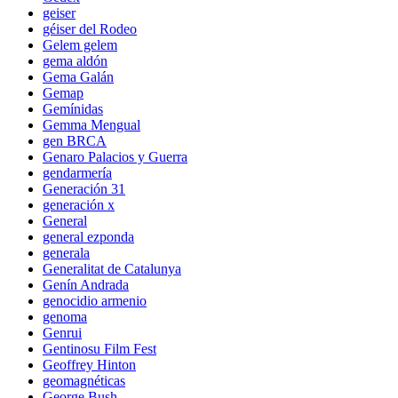
geiser
géiser del Rodeo
Gelem gelem
gema aldón
Gema Galán
Gemap
Gemínidas
Gemma Mengual
gen BRCA
Genaro Palacios y Guerra
gendarmería
Generación 31
generación x
General
general ezponda
generala
Generalitat de Catalunya
Genín Andrada
genocidio armenio
genoma
Genrui
Gentinosu Film Fest
Geoffrey Hinton
geomagnéticas
George Bush