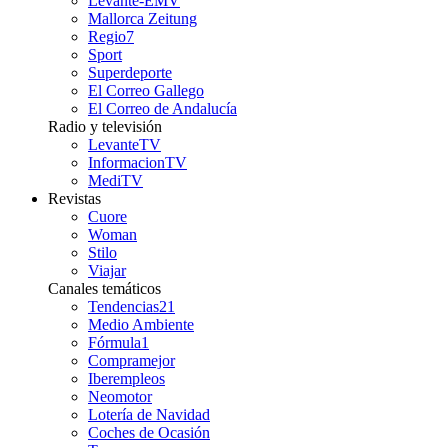
Levante-EMV
Mallorca Zeitung
Regio7
Sport
Superdeporte
El Correo Gallego
El Correo de Andalucía
Radio y televisión
LevanteTV
InformacionTV
MediTV
Revistas
Cuore
Woman
Stilo
Viajar
Canales temáticos
Tendencias21
Medio Ambiente
Fórmula1
Compramejor
Iberempleos
Neomotor
Lotería de Navidad
Coches de Ocasión