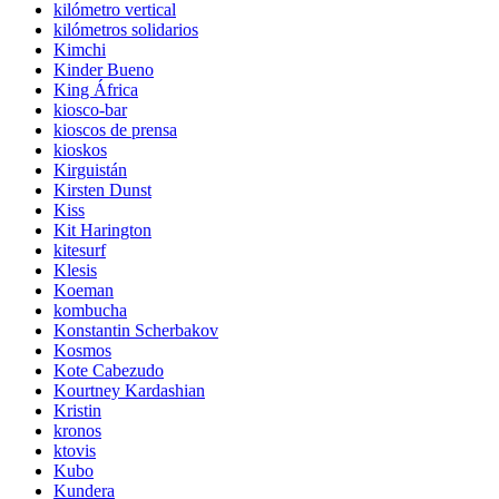
kilómetro vertical
kilómetros solidarios
Kimchi
Kinder Bueno
King África
kiosco-bar
kioscos de prensa
kioskos
Kirguistán
Kirsten Dunst
Kiss
Kit Harington
kitesurf
Klesis
Koeman
kombucha
Konstantin Scherbakov
Kosmos
Kote Cabezudo
Kourtney Kardashian
Kristin
kronos
ktovis
Kubo
Kundera