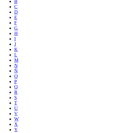
B
C
D
E
F
G
H
I
J
K
L
M
N
Ñ
O
P
Q
R
S
T
U
V
W
X
Y