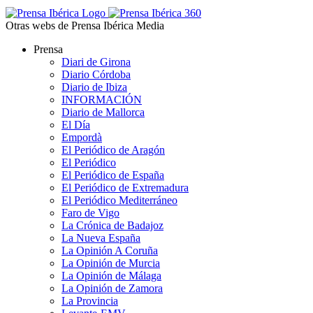
Otras webs de Prensa Ibérica Media
Prensa
Diari de Girona
Diario Córdoba
Diario de Ibiza
INFORMACIÓN
Diario de Mallorca
El Día
Empordà
El Periódico de Aragón
El Periódico
El Periódico de España
El Periódico de Extremadura
El Periódico Mediterráneo
Faro de Vigo
La Crónica de Badajoz
La Nueva España
La Opinión A Coruña
La Opinión de Murcia
La Opinión de Málaga
La Opinión de Zamora
La Provincia