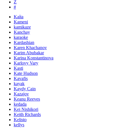
Z
#
Kaíta
Kameni
kamikaze
Kanchay
karaoke
Kardashian
Karen Khachanov
Karim Abubakar
Karina Konstantinova
Karlovy Vary
Kasti
Kate Hudson
Kavafis
kayak
Kaydy Cain
Kazajov
Keanu Reeves
kedada
Kei Nishikori
Keith Richards
Kelisto
kellys