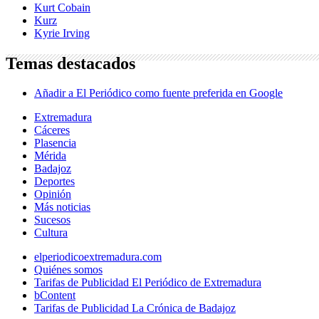
Kurt Cobain
Kurz
Kyrie Irving
Temas destacados
Añadir a El Periódico como fuente preferida en Google
Extremadura
Cáceres
Plasencia
Mérida
Badajoz
Deportes
Opinión
Más noticias
Sucesos
Cultura
elperiodicoextremadura.com
Quiénes somos
Tarifas de Publicidad El Periódico de Extremadura
bContent
Tarifas de Publicidad La Crónica de Badajoz