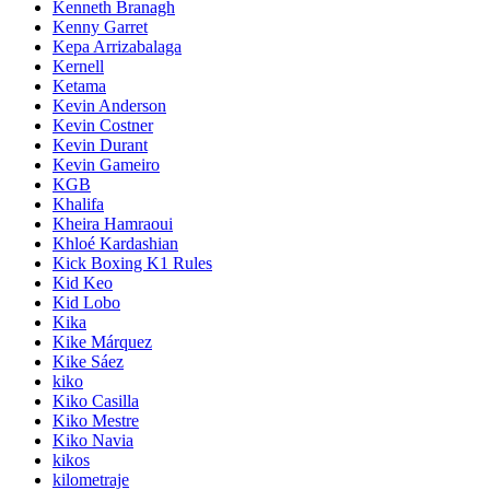
Kenneth Branagh
Kenny Garret
Kepa Arrizabalaga
Kernell
Ketama
Kevin Anderson
Kevin Costner
Kevin Durant
Kevin Gameiro
KGB
Khalifa
Kheira Hamraoui
Khloé Kardashian
Kick Boxing K1 Rules
Kid Keo
Kid Lobo
Kika
Kike Márquez
Kike Sáez
kiko
Kiko Casilla
Kiko Mestre
Kiko Navia
kikos
kilometraje