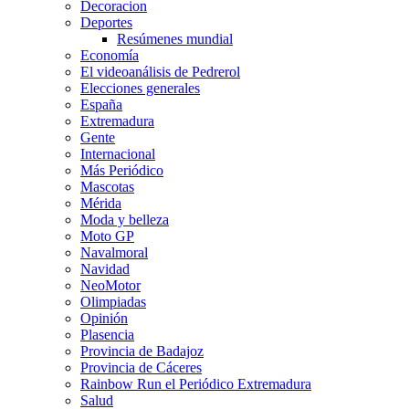
Decoracion
Deportes
Resúmenes mundial
Economía
El videoanálisis de Pedrerol
Elecciones generales
España
Extremadura
Gente
Internacional
Más Periódico
Mascotas
Mérida
Moda y belleza
Moto GP
Navalmoral
Navidad
NeoMotor
Olimpiadas
Opinión
Plasencia
Provincia de Badajoz
Provincia de Cáceres
Rainbow Run el Periódico Extremadura
Salud