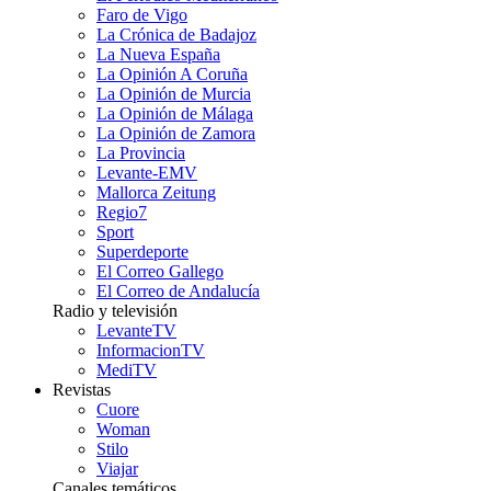
Faro de Vigo
La Crónica de Badajoz
La Nueva España
La Opinión A Coruña
La Opinión de Murcia
La Opinión de Málaga
La Opinión de Zamora
La Provincia
Levante-EMV
Mallorca Zeitung
Regio7
Sport
Superdeporte
El Correo Gallego
El Correo de Andalucía
Radio y televisión
LevanteTV
InformacionTV
MediTV
Revistas
Cuore
Woman
Stilo
Viajar
Canales temáticos