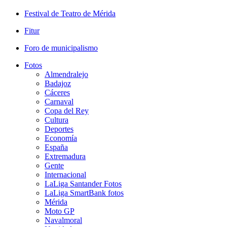
Festival de Teatro de Mérida
Fitur
Foro de municipalismo
Fotos
Almendralejo
Badajoz
Cáceres
Carnaval
Copa del Rey
Cultura
Deportes
Economía
España
Extremadura
Gente
Internacional
LaLiga Santander Fotos
LaLiga SmartBank fotos
Mérida
Moto GP
Navalmoral