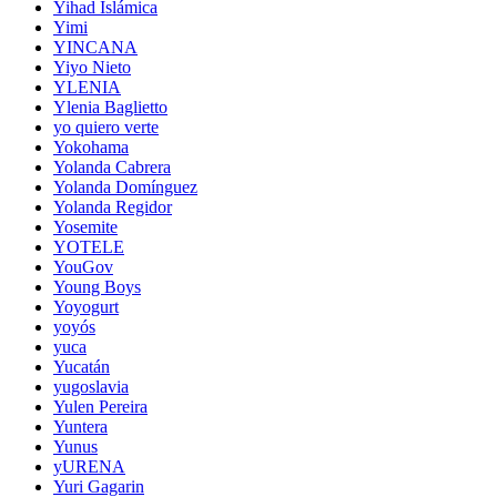
Yihad Islámica
Yimi
YINCANA
Yiyo Nieto
YLENIA
Ylenia Baglietto
yo quiero verte
Yokohama
Yolanda Cabrera
Yolanda Domínguez
Yolanda Regidor
Yosemite
YOTELE
YouGov
Young Boys
Yoyogurt
yoyós
yuca
Yucatán
yugoslavia
Yulen Pereira
Yuntera
Yunus
yURENA
Yuri Gagarin