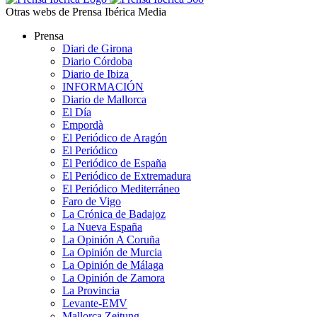
Otras webs de Prensa Ibérica Media
Prensa
Diari de Girona
Diario Córdoba
Diario de Ibiza
INFORMACIÓN
Diario de Mallorca
El Día
Empordà
El Periódico de Aragón
El Periódico
El Periódico de España
El Periódico de Extremadura
El Periódico Mediterráneo
Faro de Vigo
La Crónica de Badajoz
La Nueva España
La Opinión A Coruña
La Opinión de Murcia
La Opinión de Málaga
La Opinión de Zamora
La Provincia
Levante-EMV
Mallorca Zeitung