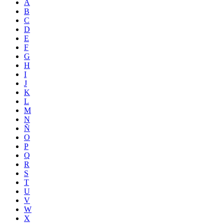
A
B
C
D
E
F
G
H
I
J
K
L
M
N
Ñ
O
P
Q
R
S
T
U
V
W
X