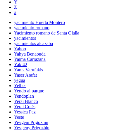
Y
Z
#
yacimiento Huerta Montero
yacimiento romano
Yacimiento romano de Santa Olalla
yacimientos
yacimientos alcazaba
Yahoo
Yahya Benaouda
Yaima Carrazana
Yak 42
Yanis Varufakis
Yaser Arafat
yegua
Yelbes
Yendo al parque
Yendoplan
Yerai Blanco
Yerai Cotés
Yessica Paz
Yeste
Yevgeni Prigozhin
Yevgeny Prigozhin