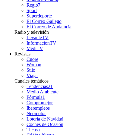
Regio7
Sport
Superdeporte
El Correo Gallego
El Correo de Andalucía
Radio y televisión
LevanteTV
InformacionTV
MediTV
Revistas
Cuore
Woman
Stilo
Viajar
Canales temáticos
Tendencias21
Medio Ambiente
Fórmula1
Compramejor
Iberempleos
Neomotor
Lotería de Navidad
Coches de Ocasión
Tucasa