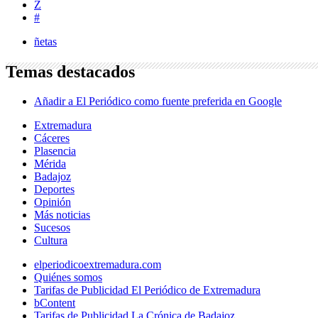
Z
#
ñetas
Temas destacados
Añadir a El Periódico como fuente preferida en Google
Extremadura
Cáceres
Plasencia
Mérida
Badajoz
Deportes
Opinión
Más noticias
Sucesos
Cultura
elperiodicoextremadura.com
Quiénes somos
Tarifas de Publicidad El Periódico de Extremadura
bContent
Tarifas de Publicidad La Crónica de Badajoz