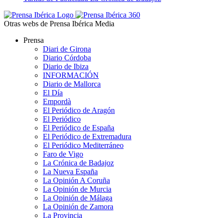
Otras webs de Prensa Ibérica Media
Prensa
Diari de Girona
Diario Córdoba
Diario de Ibiza
INFORMACIÓN
Diario de Mallorca
El Día
Empordà
El Periódico de Aragón
El Periódico
El Periódico de España
El Periódico de Extremadura
El Periódico Mediterráneo
Faro de Vigo
La Crónica de Badajoz
La Nueva España
La Opinión A Coruña
La Opinión de Murcia
La Opinión de Málaga
La Opinión de Zamora
La Provincia