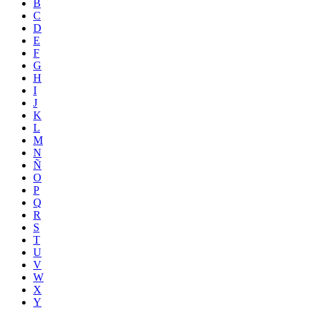
B
C
D
E
F
G
H
I
J
K
L
M
N
Ñ
O
P
Q
R
S
T
U
V
W
X
Y