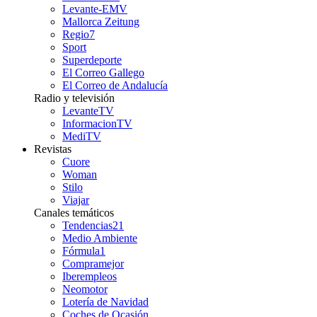
Levante-EMV
Mallorca Zeitung
Regio7
Sport
Superdeporte
El Correo Gallego
El Correo de Andalucía
Radio y televisión
LevanteTV
InformacionTV
MediTV
Revistas
Cuore
Woman
Stilo
Viajar
Canales temáticos
Tendencias21
Medio Ambiente
Fórmula1
Compramejor
Iberempleos
Neomotor
Lotería de Navidad
Coches de Ocasión