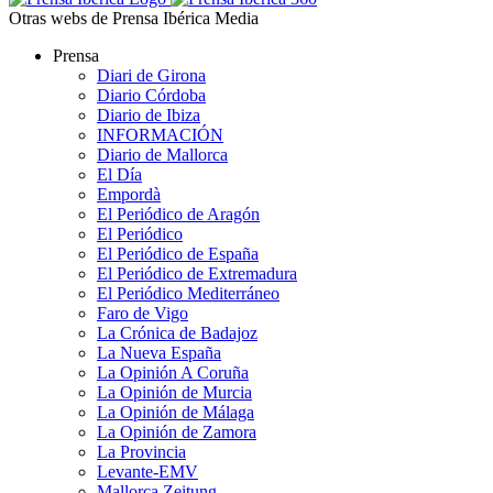
Otras webs de Prensa Ibérica Media
Prensa
Diari de Girona
Diario Córdoba
Diario de Ibiza
INFORMACIÓN
Diario de Mallorca
El Día
Empordà
El Periódico de Aragón
El Periódico
El Periódico de España
El Periódico de Extremadura
El Periódico Mediterráneo
Faro de Vigo
La Crónica de Badajoz
La Nueva España
La Opinión A Coruña
La Opinión de Murcia
La Opinión de Málaga
La Opinión de Zamora
La Provincia
Levante-EMV
Mallorca Zeitung