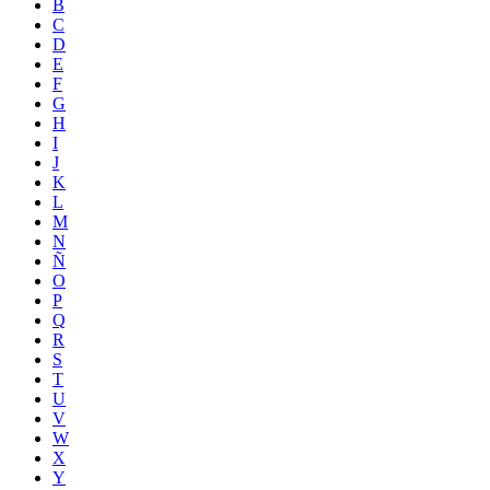
B
C
D
E
F
G
H
I
J
K
L
M
N
Ñ
O
P
Q
R
S
T
U
V
W
X
Y