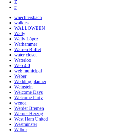
Z
#
waechtersbach
walkies
WALLOWEEN
Wally
Wally López
Warhammer
Warren Buffet
water closet
Waterloo
Web 4.0
web municipal
Weber
Wedding planner
Weinstein
Welcome Days
Welcome Party
wenea
Werder Bremen
Werner Herzog
West Ham United
Westminster
Wilbur