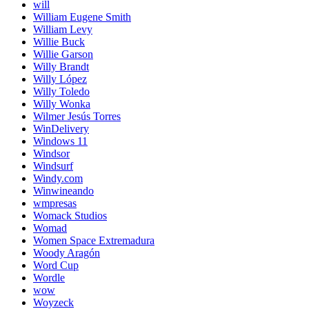
will
William Eugene Smith
William Levy
Willie Buck
Willie Garson
Willy Brandt
Willy López
Willy Toledo
Willy Wonka
Wilmer Jesús Torres
WinDelivery
Windows 11
Windsor
Windsurf
Windy.com
Winwineando
wmpresas
Womack Studios
Womad
Women Space Extremadura
Woody Aragón
Word Cup
Wordle
wow
Woyzeck