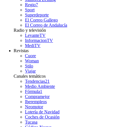
Regio7
Sport
Superdeporte
El Correo Gallego
El Correo de Andalucía
Radio y televisión
LevanteTV
InformacionTV
MediTV
Revistas
Cuore
Woman
Stilo
Viajar
Canales temáticos
Tendencias21
Medio Ambiente
Fórmula1
Compramejor
Iberempleos
Neomotor
Lotería de Navidad
Coches de Ocasión
Tucasa