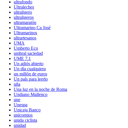
ultrafondo
Ultraleches
ultraligero
ultraligeros
ultramaratón
Ultramarino Ca José
Ultramarinos
ultrartesanos
UMA
Umberto Eco
umbral saciedad
UME 7.1
Un adiós abierto
Un día cualquiera
un millón de euros
Un país para leerlo
uña
Una luz en la noche de Roma
Undiano Mallenco
une
Unespa
Unicaja Banco
unicornios
unida ciclista
unidad