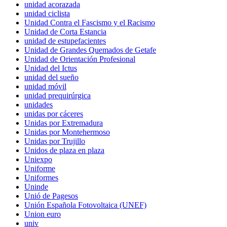
unidad acorazada
unidad ciclista
Unidad Contra el Fascismo y el Racismo
Unidad de Corta Estancia
unidad de estupefacientes
Unidad de Grandes Quemados de Getafe
Unidad de Orientación Profesional
Unidad del Ictus
unidad del sueño
unidad móvil
unidad prequirúrgica
unidades
unidas por cáceres
Unidas por Extremadura
Unidas por Montehermoso
Unidas por Trujillo
Unidos de plaza en plaza
Uniexpo
Uniforme
Uniformes
Uninde
Unió de Pagesos
Unión Española Fotovoltaica (UNEF)
Union euro
univ