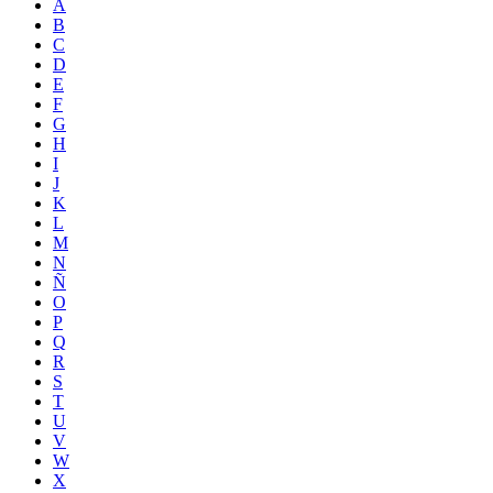
A
B
C
D
E
F
G
H
I
J
K
L
M
N
Ñ
O
P
Q
R
S
T
U
V
W
X