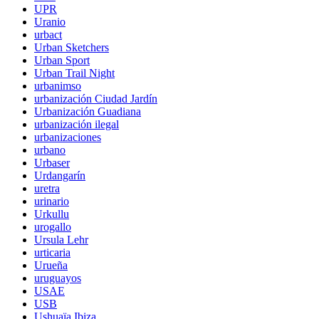
UPR
Uranio
urbact
Urban Sketchers
Urban Sport
Urban Trail Night
urbanimso
urbanización Ciudad Jardín
Urbanización Guadiana
urbanización ilegal
urbanizaciones
urbano
Urbaser
Urdangarín
uretra
urinario
Urkullu
urogallo
Ursula Lehr
urticaria
Urueña
uruguayos
USAE
USB
Ushuaïa Ibiza