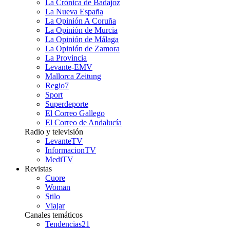
La Crónica de Badajoz
La Nueva España
La Opinión A Coruña
La Opinión de Murcia
La Opinión de Málaga
La Opinión de Zamora
La Provincia
Levante-EMV
Mallorca Zeitung
Regio7
Sport
Superdeporte
El Correo Gallego
El Correo de Andalucía
Radio y televisión
LevanteTV
InformacionTV
MediTV
Revistas
Cuore
Woman
Stilo
Viajar
Canales temáticos
Tendencias21