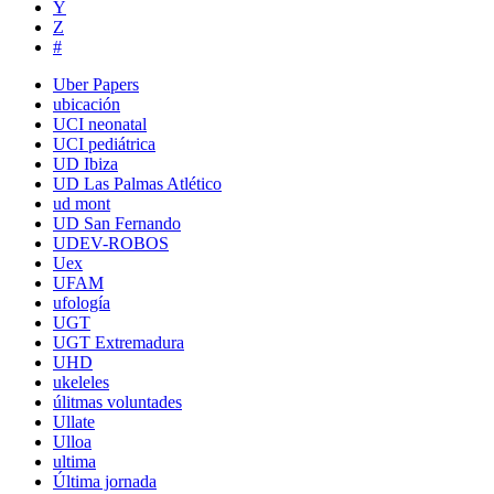
Y
Z
#
Uber Papers
ubicación
UCI neonatal
UCI pediátrica
UD Ibiza
UD Las Palmas Atlético
ud mont
UD San Fernando
UDEV-ROBOS
Uex
UFAM
ufología
UGT
UGT Extremadura
UHD
ukeleles
úlitmas voluntades
Ullate
Ulloa
ultima
Última jornada