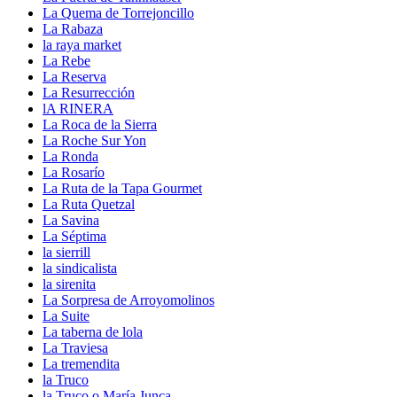
La Quema de Torrejoncillo
La Rabaza
la raya market
La Rebe
La Reserva
La Resurrección
lA RINERA
La Roca de la Sierra
La Roche Sur Yon
La Ronda
La Rosarío
La Ruta de la Tapa Gourmet
La Ruta Quetzal
La Savina
La Séptima
la sierrill
la sindicalista
la sirenita
La Sorpresa de Arroyomolinos
La Suite
La taberna de lola
La Traviesa
La tremendita
la Truco
la Truco o María Junca