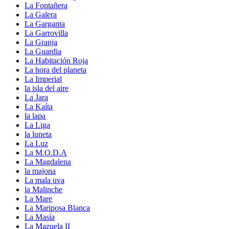
La Fontañera
La Galera
La Garganta
La Garrovilla
La Granja
La Guardia
La Habitación Roja
La hora del planeta
La Imperial
la isla del aire
La Jara
La Kaíta
la lapa
La Liga
la luneta
La Luz
La M.O.D.A
La Magdalena
la majona
La mala uva
la Malinche
La Mare
La Mariposa Blanca
La Masía
La Mazuela II