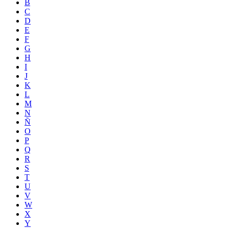
B
C
D
E
F
G
H
I
J
K
L
M
N
Ñ
O
P
Q
R
S
T
U
V
W
X
Y