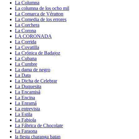
La Columna
La columna de los ocho mil
La Comarca de Vératton
La Comedia de los errores
La Corchera
La Corona
LA CORONADA
La Corrida
La Covatilla
La Crónica de Badajoz
La Cubana
La Cumbre
La dama de negro
La Data
La Dicha de Celebrar
La Duquesita
La Encamisá
La Encina
La Enramá
La entrevista
La Estila
La Fabiola
La Fábrica de Chocolate
La Faraona
la fiesta charanga batan