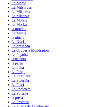
La Merce
La Milagrosa
La Milanesa
La Minerva
La Morera
La Moska
la movida
La Muela
la niña b
La Nucía
La orestiada
La Orquesta Mondragón
La Pajarita
la palabra
la parra
La Peka
La Pesga
La Pesquera
La Picuriña
La Placi
La Poptelera
La Porteña
la presa
La Promesa
La Puerta de Tannhäuser