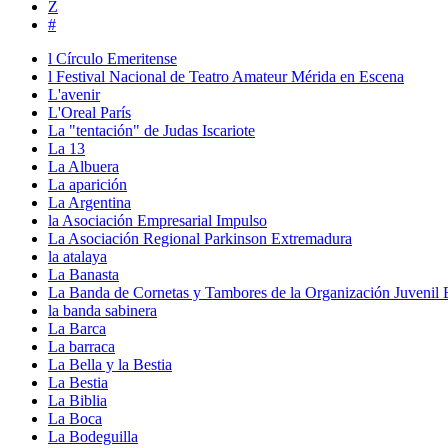
Z
#
l Círculo Emeritense
l Festival Nacional de Teatro Amateur Mérida en Escena
L'avenir
L'Oreal París
La "tentación" de Judas Iscariote
La 13
La Albuera
La aparición
La Argentina
la Asociación Empresarial Impulso
La Asociación Regional Parkinson Extremadura
la atalaya
La Banasta
La Banda de Cornetas y Tambores de la Organización Juvenil
la banda sabinera
La Barca
La barraca
La Bella y la Bestia
La Bestia
La Biblia
La Boca
La Bodeguilla