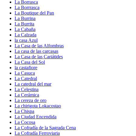
La Borrasca
La Borrrasca
La Boutique del Pan
La Burrina
La Burrita
La Cabaña
La Calzada
la casa Azul
La Casa de las Alfombras
La casa de las carcasas
La Casa de las Cariátides
La Casa del Sol
la castafiore
La Casuca
La Catedral
La catedral del mar
La Celestina
La Cerámica
La cereza de oro
La chirigota Lokacostao
La Chispa
La Ciudad Encendida
La Cocosa
La Cofradía de la Sagrada Cena
La Cofradía Ferroviaria