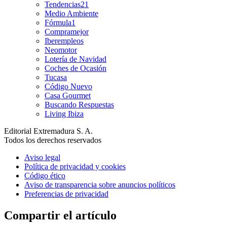
Tendencias21
Medio Ambiente
Fórmula1
Compramejor
Iberempleos
Neomotor
Lotería de Navidad
Coches de Ocasión
Tucasa
Código Nuevo
Casa Gourmet
Buscando Respuestas
Living Ibiza
Editorial Extremadura S. A.
Todos los derechos reservados
Aviso legal
Política de privacidad y cookies
Código ético
Aviso de transparencia sobre anuncios políticos
Preferencias de privacidad
Compartir el artículo