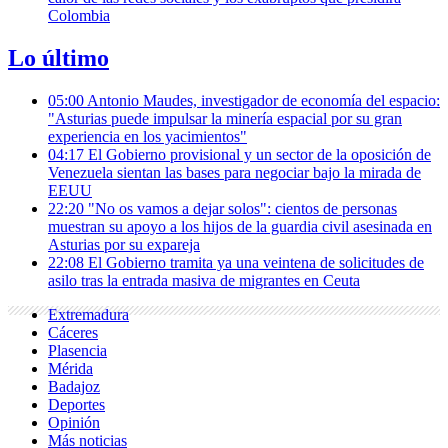
Colombia
Lo último
05:00
Antonio Maudes, investigador de economía del espacio:
"Asturias puede impulsar la minería espacial por su gran
experiencia en los yacimientos"
04:17
El Gobierno provisional y un sector de la oposición de
Venezuela sientan las bases para negociar bajo la mirada de
EEUU
22:20
"No os vamos a dejar solos": cientos de personas
muestran su apoyo a los hijos de la guardia civil asesinada en
Asturias por su expareja
22:08
El Gobierno tramita ya una veintena de solicitudes de
asilo tras la entrada masiva de migrantes en Ceuta
Extremadura
Cáceres
Plasencia
Mérida
Badajoz
Deportes
Opinión
Más noticias