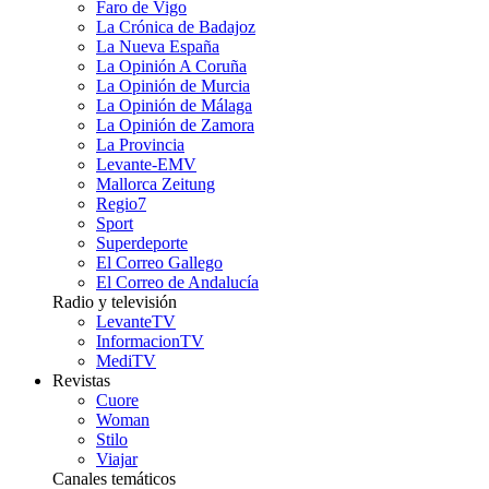
Faro de Vigo
La Crónica de Badajoz
La Nueva España
La Opinión A Coruña
La Opinión de Murcia
La Opinión de Málaga
La Opinión de Zamora
La Provincia
Levante-EMV
Mallorca Zeitung
Regio7
Sport
Superdeporte
El Correo Gallego
El Correo de Andalucía
Radio y televisión
LevanteTV
InformacionTV
MediTV
Revistas
Cuore
Woman
Stilo
Viajar
Canales temáticos