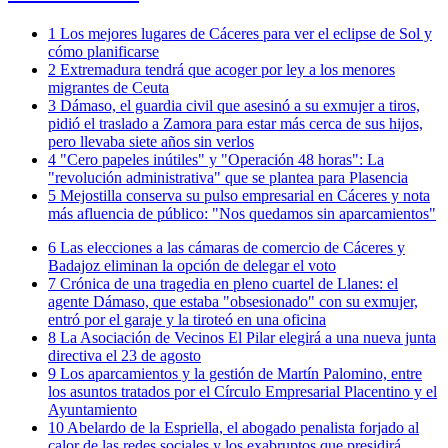
1
Los mejores lugares de Cáceres para ver el eclipse de Sol y
cómo planificarse
2
Extremadura tendrá que acoger por ley a los menores
migrantes de Ceuta
3
Dámaso, el guardia civil que asesinó a su exmujer a tiros,
pidió el traslado a Zamora para estar más cerca de sus hijos,
pero llevaba siete años sin verlos
4
"Cero papeles inútiles" y "Operación 48 horas": La
"revolución administrativa" que se plantea para Plasencia
5
Mejostilla conserva su pulso empresarial en Cáceres y nota
más afluencia de público: "Nos quedamos sin aparcamientos"
6
Las elecciones a las cámaras de comercio de Cáceres y
Badajoz eliminan la opción de delegar el voto
7
Crónica de una tragedia en pleno cuartel de Llanes: el
agente Dámaso, que estaba "obsesionado" con su exmujer,
entró por el garaje y la tiroteó en una oficina
8
La Asociación de Vecinos El Pilar elegirá a una nueva junta
directiva el 23 de agosto
9
Los aparcamientos y la gestión de Martín Palomino, entre
los asuntos tratados por el Círculo Empresarial Placentino y el
Ayuntamiento
10
Abelardo de la Espriella, el abogado penalista forjado al
calor de las redes sociales y los exabruptos que presidirá